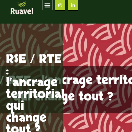
RSE / RTE
:
l’ancrage
territorial
qui
change
tout ?