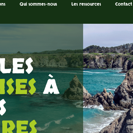
ons
Qui sommes-nous
Les ressources
Contact
LES
SES
À
S
RES