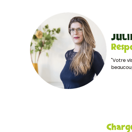
JULI
Resp
"Votre vi
beaucoup 
Charg