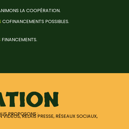
ANIMONS LA COOPÉRATION.
S
COFINANCEMENTS
POSSIBLES.
S
FINANCEMENTS.
ATION
OUS PROPOSONS :
 VIDÉOS, RELAIS PRESSE, RÉSEAUX SOCIAUX,