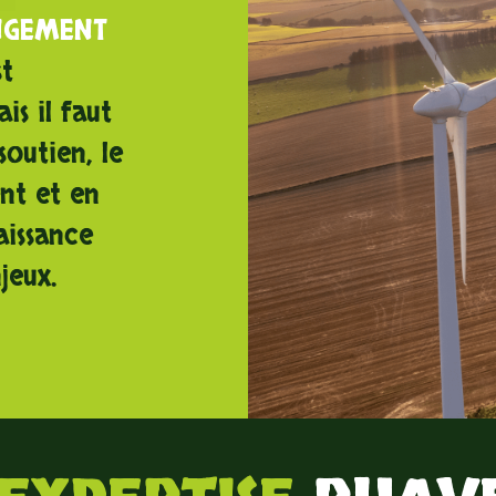
NGEMENT
st
is il faut
soutien, le
nt et en
aissance
jeux.