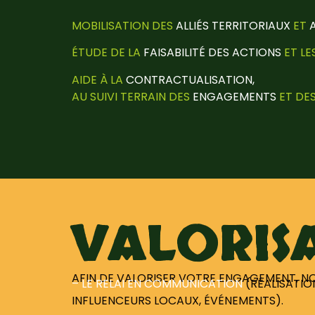
MOBILISATION DES
ALLIÉS TERRITORIAUX
ET
ÉTUDE DE LA
FAISABILITÉ DES ACTIONS
ET LE
AIDE À LA
CONTRACTUALISATION,
AU SUIVI TERRAIN DES
ENGAGEMENTS
ET DE
VALORIS
AFIN DE VALORISER VOTRE ENGAGEMENT, N
– LE RELAI EN COMMUNICATION
(RÉALISATION
INFLUENCEURS LOCAUX, ÉVÉNEMENTS).