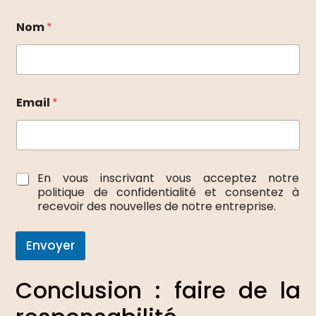
Nom
*
Email
*
E
*
En vous inscrivant vous acceptez notre
m
politique de confidentialité et consentez à
a
recevoir des nouvelles de notre entreprise.
i
l
E
Envoyer
m
a
i
Conclusion : faire de la
l