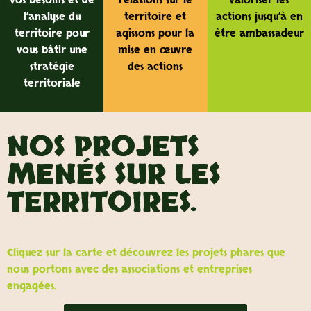
vos besoins et de
relations sur le
valoriser les
l’analyse du
territoire et
actions jusqu’à en
territoire pour
agissons pour la
être ambassadeur
vous bâtir une
mise en œuvre
stratégie
des actions
territoriale
NOS PROJETS
MENÉS SUR LES
TERRITOIRES.
Cliquez sur la carte et découvrez les projets phares que
nous portons avec des associations et entreprises
engagées.