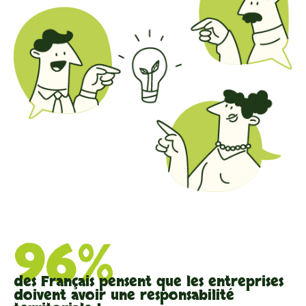
96%
des Français pensent que les entreprises
doivent avoir une responsabilité