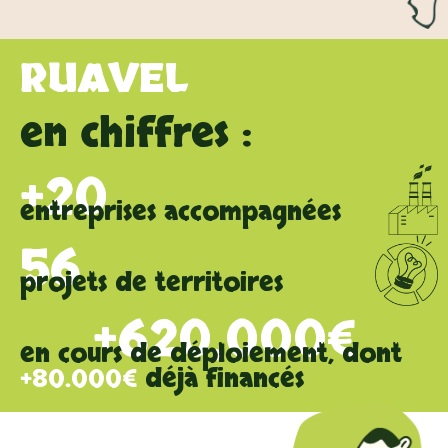
RUAVEL
en chiffres :
+
20
entreprises accompagnées
56
projets de territoires
+
620
,000€
en cours de déploiement, dont
+80.000€
déjà financés